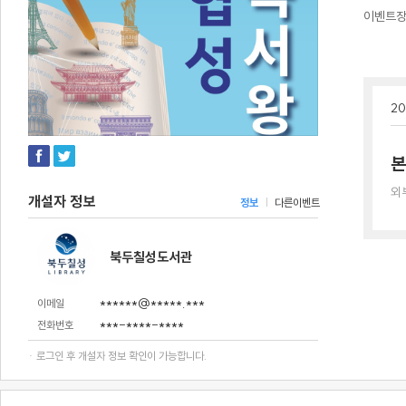
이벤트
20
본
외
개설자 정보
정보
다른이벤트
북두칠성도서관
******@*****.***
이메일
***-****-****
전화번호
· 로그인 후 개설자 정보 확인이 가능합니다.