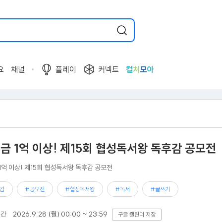
요
채널
플레이
커넥트
컬
처
모
아
상금 1억 이상! 제15회 협성독서왕 독후감 공모전
 1억 이상! 제15회 협성독서왕 독후감 공모전
감
#공모전
#협성독서왕
#독서
#글쓰기
기간
2026.9.28 (월) 00:00 ~ 23:59
구글 캘린더 저장