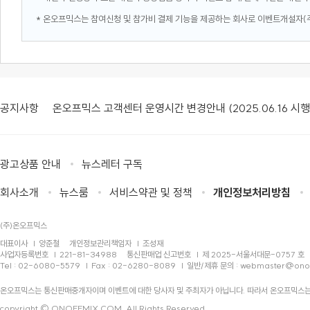
* 온오프믹스는 참여신청 및 참가비 결제 기능을 제공하는 회사로 이벤트개설자(
공지사항
온오프믹스 고객센터 운영시간 변경안내 (2025.06.16 시행
광고상품 안내
뉴스레터 구독
회사소개
뉴스룸
서비스약관 및 정책
개인정보처리방침
(주)온오프믹스
대표이사
양준철
개인정보관리책임자
조성재
사업자등록번호
221-81-34988
통신판매업 신고번호
제 2025-서울서대문-0757 호
Tel : 02-6080-5579
Fax : 02-6280-8089
일반/제휴 문의 :
webmaster@ono
온오프믹스는 통신판매중개자이며 이벤트에 대한 당사자 및 주최자가 아닙니다. 따라서 온오프믹스는
copyright © ONOFFMIX.COM, All Rights Reserved.