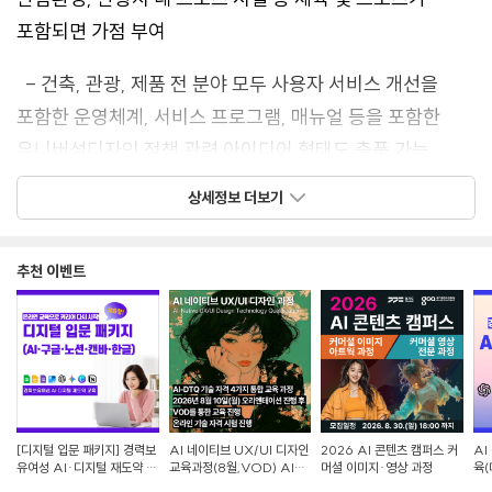
포함되면 가점 부여
- 건축, 관광, 제품 전 분야 모두 사용자 서비스 개선을
포함한 운영체계, 서비스 프로그램, 매뉴얼 등을 포함한
유니버설디자인 정책 관련 아이디어 형태도 출품 가능
상세정보 더보기
● 공모 분야
1. 공통
추천 이벤트
- 성별·연령·국적·장애유무 등에 관계없이 누구나
편리하고 안전하게 이용할 수 있는 건축/관광/제품 관련
아이디어 제시
- 2026년 유니버설디자인 공감주간 주제인 ‘모두가
[디지털 입문 패키지] 경력보
AI 네이티브 UX/UI 디자인
2026 AI 콘텐츠 캠퍼스 커
AI
즐기는 스포츠 환경 혹은 제품*’을 포함한 작품의 경우 가점
유여성 AI·디지털 재도약 교
교육과정(8월,VOD) AI-
머셜 이미지·영상 과정
육(
육
DTQ 4개 자격증 동시취득
랜딩