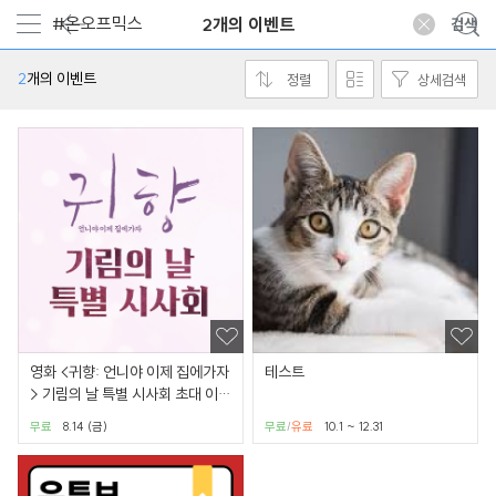
2개의 이벤트
2
개의 이벤트
정렬
상세검색
영화 <귀향: 언니야 이제 집에가자
테스트
> 기림의 날 특별 시사회 초대 이벤
트
무료
8.14 (금)
무료
유료
10.1 ~ 12.31
/