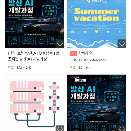
[ 현대로템 방산
AI
부트캠프 ]
인
함께해요
공
지능
방산
AI
개발과정
_Summervacation
무료
8.12 ~ 2.16
무료
8.31 (월)