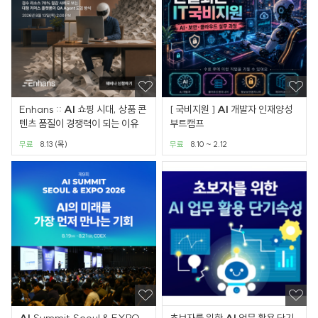
Enhans ::
AI
쇼핑 시대, 상품 콘
[ 국비지원 ]
AI
개발자 인재양성
텐츠 품질이 경쟁력이 되는 이유
부트캠프
무료
8.13 (목)
무료
8.10 ~ 2.12