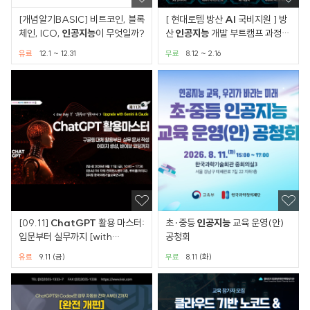
[개념알기BASIC] 비트코인, 블록
[ 현대로템 방산
AI
국비지원 ] 방
체인, ICO,
인공
지능
이 무엇일까?
산
인공
지능
개발 부트캠프 과정
대학생 대외활동 공
유료
12.1 ~ 12.31
무료
8.12 ~ 2.16
[09.11]
ChatGPT
활용 마스터:
초·중등
인공
지능
교육 운영(안)
입문부터 실무까지 [with
공청회
Gemini]
유료
9.11 (금)
무료
8.11 (화)