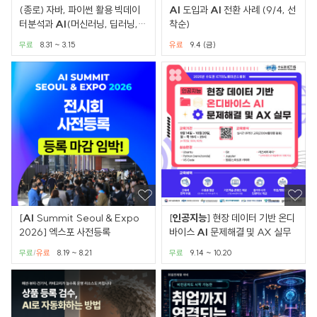
(종로) 자바, 파이썬 활용 빅데이
AI
도입과
AI
전환 사례 (9/4, 선
터분석과
AI
(머신러닝, 딥러닝,
착순)
인공
지능
)SW개발자과정
무료
8.31 ~ 3.15
유료
9.4 (금)
[
AI
Summit Seoul & Expo
[
인공
지능
] 현장 데이터 기반 온디
2026] 엑스포 사전등록
바이스
AI
문제해결 및 AX 실무
무료
유료
8.19 ~ 8.21
무료
9.14 ~ 10.20
/