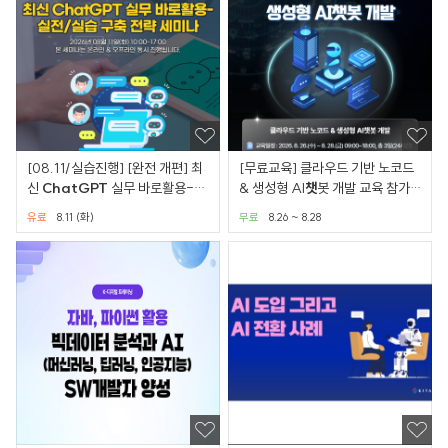
[08.11/실습진행] [완전 개편] 최
[무료교육] 클라우드 기반 노코드
신
ChatGPT
실무 바로활용-실
& 생성형 AI
챗
봇 개발 교육 참가
전/실습 세미나
자 모집 (부산)
유료
8.11 (화)
무료
8.26 ~ 8.28