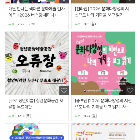
매월 만나는 색다른
문화
예술
인사
[전라권] 2026
문화
다양성의 시
이트 <2026 버스킹 세미나>
선으로 나의 기획을 보고 읽기 _ 사
회
문화
시설
문화
다양성
무료
2.22 ~ 9.20
무료
8.31 (월)
[구로 청년이룸] 청년
문화
공간 오
[중부권]2026
문화
다양성의 시선
류장 무료대관
으로 나의 기획을 보고 읽기_사회
문화
시설
문화
다양성 교육
무료
12.31 (목)
무료
8.24 (월)