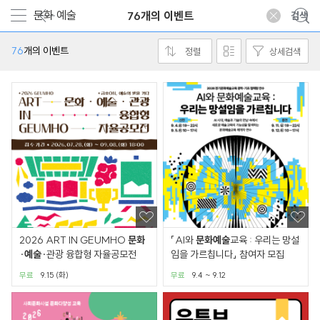
76개의 이벤트
76
개의 이벤트
정렬
상세검색
2026 ART IN GEUMHO
문화
「AI와
문화
예술
교육 : 우리는 망설
·
예술
·관광 융합형 자율공모전
임을 가르칩니다」 참여자 모집
무료
9.15 (화)
무료
9.4 ~ 9.12