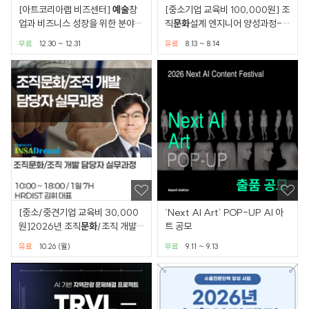
[아트코리아랩 비즈센터]
예술
창
[중소기업 교육비 100,000원] 조
업과 비즈니스 성장을 위한 분야별
직
문화
설계 엔지니어 양성과정-컬
무료 전문 컨설팅
처마스터
무료
12.30 ~ 12.31
유료
8.13 ~ 8.14
[중소/중견기업 교육비 30,000
‘Next AI Art’ POP-UP AI 아
원]2026년 조직
문화
/조직 개발
트 공모
담당자 실무과정
유료
10.26 (월)
무료
9.11 ~ 9.13