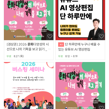
[경상권] 2026
문화
다양성의 시
단 하루만에 누구나 배울 수
선으로 나의 기획을 보고 읽기 _ 사
있는 유튜브 AI 영상편집
회
문화
시설
문화
다양성
무료
8.27 (목)
무료
8.12 ~ 8.19