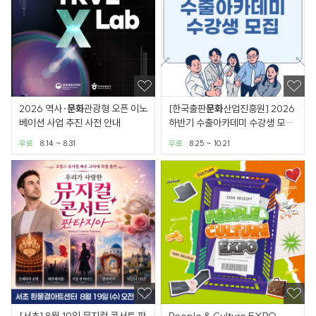
2026 역사·
문화
관광형 오픈 이노
[한국출판
문화
산업진흥원] 2026
베이션 사업 추진 사전 안내
하반기 수출아카데미 수강생 모집
공고(예비자,재직자기본)
무료
8.14 ~ 8.31
무료
8.25 ~ 10.21