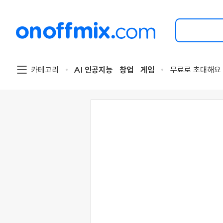
검
색
할
이
벤
트
카테고리
AI 인공지능
창업
게임
무료로 초대해요
를
입
력
해
주
세
요.