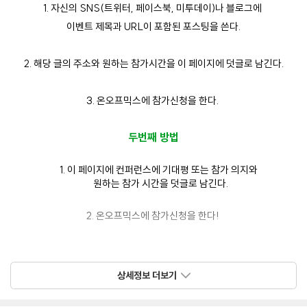
1.
자신의
SNS(
트위터
,
페이스북
,
미투데이
)
나 블로그에
이벤트 제목과
URL
이 포함된 포스팅을 쓴다
.
2.
해당 글의 주소와 원하는 참가시간을 이 페이지에 덧글로 남긴다
.
3.
온오프믹스에 참가신청을 한다
.
두번째 방법
1.
이 페이지에 컨퍼런스에 기대평 또는
참가 의지와
원하는 참가 시간을 덧글로 남긴다
.
2.
온오프믹스에
참가신청을 한다
!
참가 발표 안내
참가 접수는
11
월
11
오후 1
시
30
분에 마감 하며
상세정보 더보기
무료 참가자 발표는
11
월
11
일
오후
02
시 00분에 이곳에
발표 합니다.