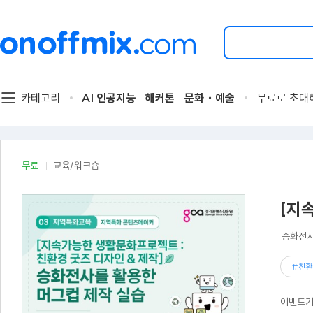
검
색
할
이
벤
트
카테고리
AI 인공지능
해커톤
문화・예술
무료로 초대
를
입
력
해
주
무료
교육/워크숍
세
요.
[지
승화전사
#친환
이벤트