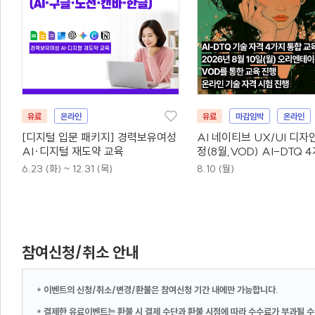
유료
온라인
유료
마감임박
온라인
[디지털 입문 패키지] 경력보유여성
AI 네이티브 UX/UI 디자
AI·디지털 재도약 교육
정(8월,VOD) AI-DTQ 
동시취득
6.23 (화) ~ 12.31 (목)
8.10 (월)
참여신청/취소 안내
*
이벤트의 신청/취소/변경/환불은 참여신청 기간 내에만 가능합니다.
*
결제한 유료이벤트는 환불 시 결제 수단과 환불 시점에 따라 수수료가 부과될 수