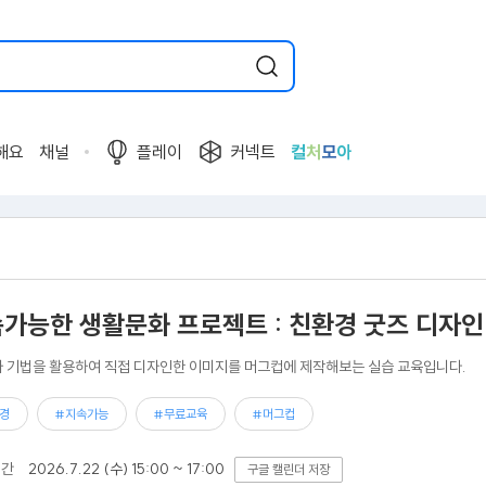
해요
채널
플레이
커넥트
컬
처
모
아
속가능한 생활문화 프로젝트 : 친환경 굿즈 디자인
 기법을 활용하여 직접 디자인한 이미지를 머그컵에 제작해보는 실습 교육입니다.
경
#지속가능
#무료교육
#머그컵
기간
2026.7.22 (수) 15:00 ~ 17:00
구글 캘린더 저장