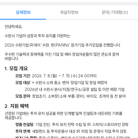
상세정보
개설자정보
문의/기대평
0
안녕하세요,
수원시 기업의 성장과 투자 유치를 지원하는
2026 수원기업 IR데이 '수원. 판(PANN)' 참가기업 추가모집을 진행합니다.
우수한 기술력과 잠재력을 가진 기업 및 예비 창업자분들의 많은 관심과 참여
바랍니다.
1. 모집 개요
모집 기간:
2026. 7. 8.(월) ~ 7. 15.(수) 24:00까지
모집 대상:
* 수원시 소재 중소·벤처·창업기업 및 창업 예정자
2026년 내 수원시 본사/지점/연구소/공장 설립 및 이전 예정 기업
모집 분야:
창업초기, 소부장(소재·부품·장비), 바이오, 초격차 등 전 분야
2. 지원 혜택
선정된 기업에는 투자 유치 성공을 위한 단계별 밀착 컨설팅과 네트워킹 기회를
제공합니다.
맞춤 컨설팅:
기업 진단, 투자 유치 전략 수립 및 IR 스피치/스토리라인 강화
투자 연계:
새빛펀드 등 투자운용사 대상 IR 피칭 및 운영사 직접 투자 검토