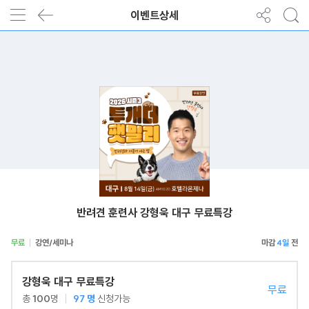
이벤트상세
반려견 훈련사 강형욱 대구 무료특강
무료
강연/세미나
4일
강형욱 대구 무료특강
무료
총
100
명
97
명
신청가능