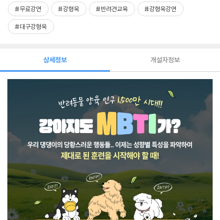
#무료강연
#강형욱
#반려견교육
#강형욱강연
#대구강형욱
상세정보
개설자정보