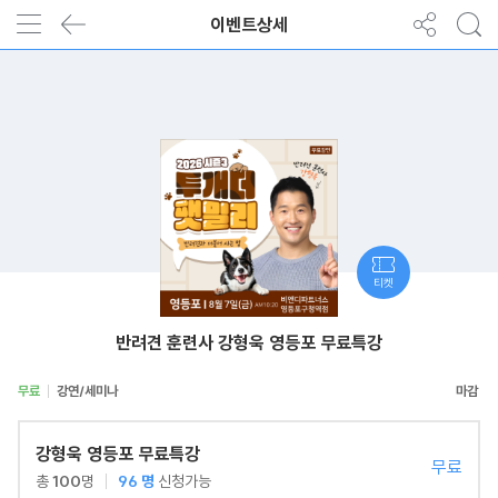
이벤트상세
티켓
반려견 훈련사 강형욱 영등포 무료특강
무료
강연/세미나
강형욱 영등포 무료특강
무료
총
100
명
96
명
신청가능