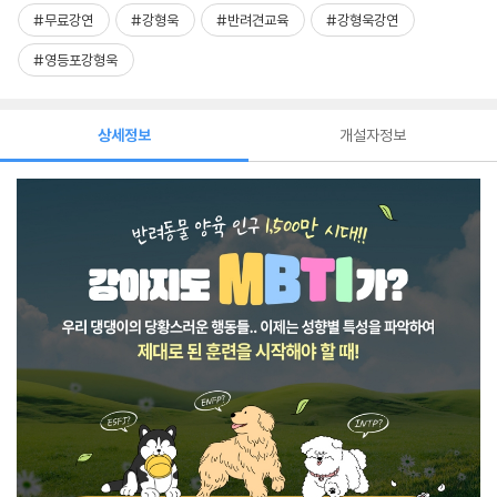
#무료강연
#강형욱
#반려견교육
#강형욱강연
#영등포강형욱
상세정보
개설자정보