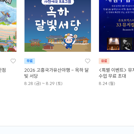
무료
유료
안점
2026 고흥국가유산야행 - 옥하 달
<특별 이벤트> 뮤
빛 서당
수업 무료 초대
8.28 (금) ~ 8.29 (토)
8.24 (월)