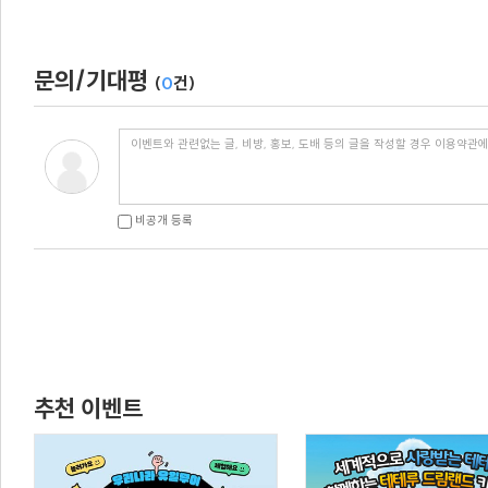
문의/기대평
(
0
건)
비공개 등록
추천 이벤트