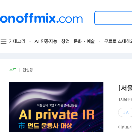
검
색
할
이
벤
트
카테고리
AI 인공지능
창업
문화・예술
무료로 초대해
를
입
력
해
주
무료
컨설팅
세
요.
[서울
[서울핀테
#AI
이벤트