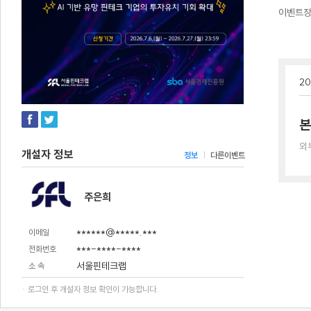
이벤트
20
본
외
개설자 정보
정보
다른이벤트
주은희
******@*****.***
이메일
***-****-****
전화번호
서울핀테크랩
소 속
· 로그인 후 개설자 정보 확인이 가능합니다.