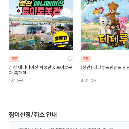
유료
유료
춘천 애니메이션 박물관＆토이로봇
[천안] 테테루드림랜드 천
관 통합권
10.1 (목)
8.31 (월)
참여신청/취소 안내