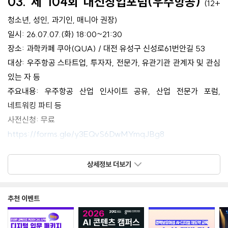
03. 제 104회 대전창업포럼(우주항공)
(12+
청소년, 성인, 과기인, 매니아 권장)
일시: 26.07.07.(화) 18:00~21:30
장소: 과학카페 쿠아(QUA) / 대전 유성구 신성로61번안길 53
대상: 우주항공 스타트업, 투자자, 전문가, 유관기관 관계자 및 관심
있는 자 등
주요내용: 우주항공 산업 인사이트 공유, 산업 전문가 포럼,
네트워킹 파티 등
사전신청: 무료
https://forms.gle/y3EQvS6DwMYmqJBg8
문의사항: 042-385-0765
상세정보 더보기
어린이와 청소년들을 위한 천문/우주 강연/체험
추천 이벤트
04.
#꼬마우주인
26회차 : 달력 속 우주