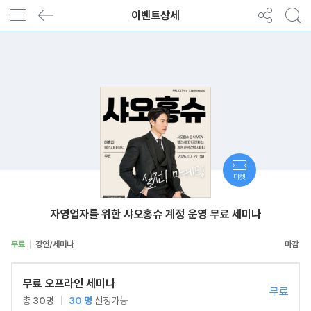
이벤트상세
티켓
자영업자를 위한 샤오홍슈 계정 운영 무료 세미나
무료
강연/세미나
무료 오프라인 세미나
무료
총
30
명
30
명
신청가능