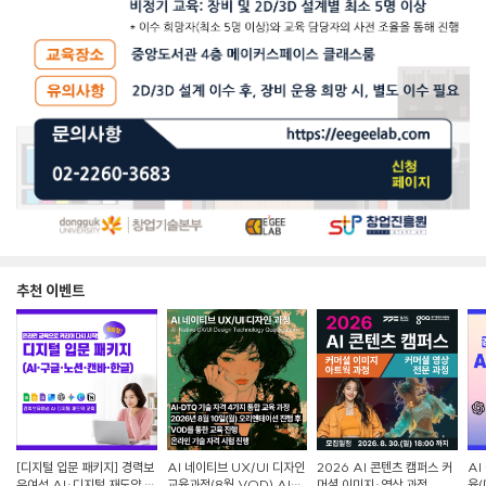
추천 이벤트
[디지털 입문 패키지] 경력보
AI 네이티브 UX/UI 디자인
2026 AI 콘텐츠 캠퍼스 커
AI
유여성 AI·디지털 재도약 교
교육과정(8월,VOD) AI-
머셜 이미지·영상 과정
육(