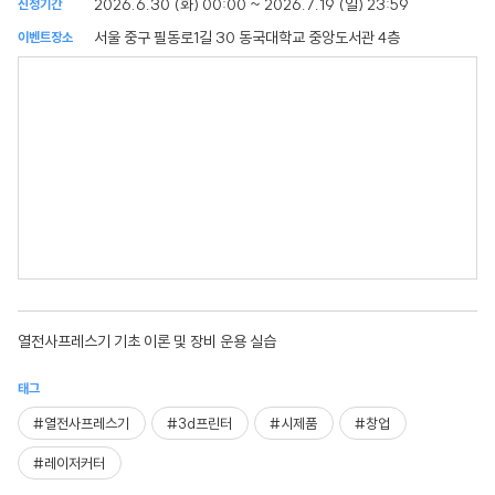
2026.6.30 (화) 00:00 ~ 2026.7.19 (일) 23:59
신청기간
서울 중구 필동로1길 30 동국대학교 중앙도서관 4층
이벤트장소
열전사프레스기 기초 이론 및 장비 운용 실습
태그
#열전사프레스기
#3d프린터
#시제품
#창업
#레이저커터