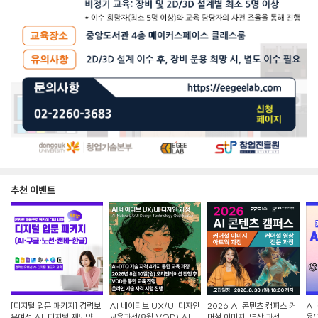
추천 이벤트
[디지털 입문 패키지] 경력보
AI 네이티브 UX/UI 디자인
2026 AI 콘텐츠 캠퍼스 커
AI
유여성 AI·디지털 재도약 교
교육과정(8월,VOD) AI-
머셜 이미지·영상 과정
육(