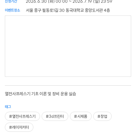
2026.6.30 (화) 00:00 ~ 2026.7.19 (일) 23:59
신청기간
서울 중구 필동로1길 30 동국대학교 중앙도서관 4층
이벤트장소
열전사프레스기 기초 이론 및 장비 운용 실습
태그
#열전사프레스기
#3d프린터
#시제품
#창업
#레이저커터