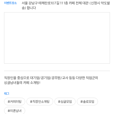
서울 강남구 테헤란로107길 11 1층 카페 전체 대관 (신청시 약도발
이벤트장소
송) 합니다
직장인을 중심으로 대기업/공기업/공무원/교사 등등 다양한 직업군의
싱글남녀들의 카페 소개팅!
태그
#커피미팅
#직장인소개팅
#싱글모임
#솔로모임
#미혼남녀