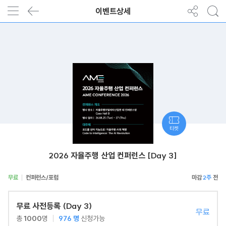
이벤트상세
티켓
2026 자율주행 산업 컨퍼런스 [Day 3]
무료
컨퍼런스/포럼
2주
무료 사전등록 (Day 3)
무료
총
1000
명
976
명
신청가능