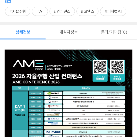
태그
#자율주행
#AI
#컨퍼런스
#코엑스
#피지컬AI
상세정보
개설자정보
문의/기대평
0