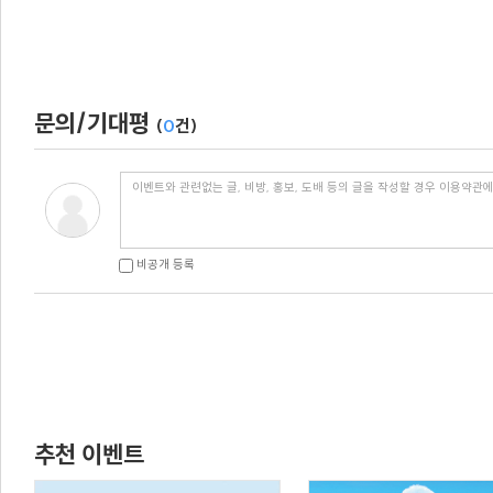
문의/기대평
(
0
건)
비공개 등록
추천 이벤트