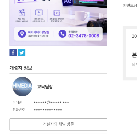
이벤트
20
본
외
개설자 정보
교육팀장
******@*****.***
이메일
***-****-****
전화번호
개설자의 채널 방문