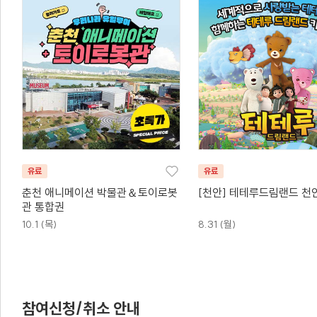
유료
유료
춘천 애니메이션 박물관＆토이로봇
[천안] 테테루드림랜드 천
관 통합권
10.1 (목)
8.31 (월)
참여신청/취소 안내