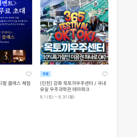
무료
지컬 클래스 체험
[인천] 강화 옥토끼우주센터 / 국내
유일 우주과학관 테마파크
8.1 (토) ~ 8.31 (월)