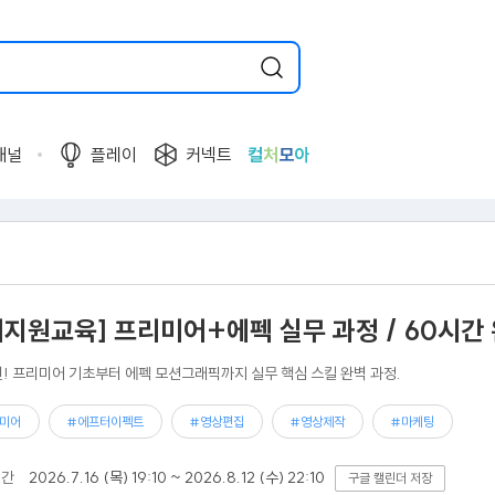
채널
플레이
커넥트
컬
처
모
아
비지원교육] 프리미어+에펙 실무 과정 / 60시간
! 프리미어 기초부터 에펙 모션그래픽까지 실무 핵심 스킬 완벽 과정.
미어
#에프터이펙트
#영상편집
#영상제작
#마케팅
기간
2026.7.16 (목) 19:10 ~ 2026.8.12 (수) 22:10
구글 캘린더 저장