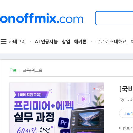
검
색
할
이
벤
트
카테고리
AI 인공지능
창업
해커톤
무료로 초대해요
를
입
력
해
주
무료
교육/워크숍
세
요.
[국
국비지원
#프리
이벤트