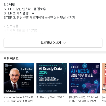
참여방법
STEP 1. 창신 인스타그램 팔로우
STEP 2. 게시물 좋아요
STEP 3. 창신 신발 개발자에게 궁금한 질문 댓글 남기기
이벤트 경품
나이키 보메로 플러스(1명)
네이버페이 포인트 3만원권(5명)
상세정보 더보기
️ 유의사항
* 이벤트 경품은 당사 사정에 따라 사전 고지 없이 변경될 수 있습니다.
*경품 발송을 위해 당첨자에 한해 개인정보 수집을 요청할 수 있습니다.
*신발 경품은 남성 270cm, 여성 240cm을 기준으로 하며, 컬러는 랜덤
추천 이벤트
제공됩니다.
*5만 원을 초과하는 이벤트 경품에 대한 제세공과금 22%는 당첨자 부담으로
진행됩니다. 동의하지 않는 경우 당첨이 취소될 수 있습니다.
*경품 선정은 무작위로 진행되며, 이벤트 전용 계정 및 비공개 계정은 경품 선정
대상에서 제외될 수 있습니다.
Kwon Lecture 2026: P.
AI Ready Data 2026
[부산/오프라인] 2026 AI
[직
R. Kumar 교수 초청 강연
x 첨단산업 공동 직무설명회
부터
참가자 모집
Z