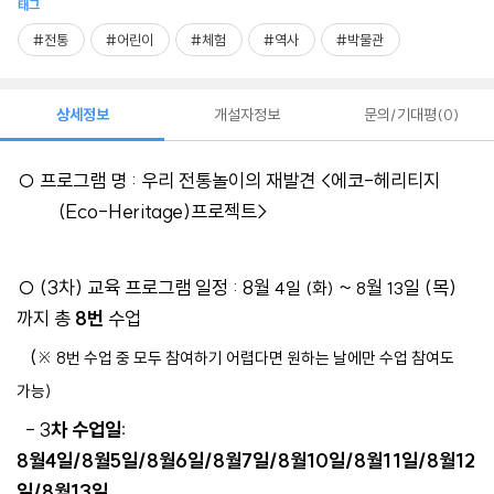
태그
#전통
#어린이
#체험
#역사
#박물관
상세정보
개설자정보
문의/기대평
0
○
프로그램 명
:
우리 전통놀이의 재발견
<
에코
-
헤리티지
(Eco-Heritage)
프로젝트
>
○ (3차)
교육 프로그램 일정
: 8
월
~
월
일 (목)
4일 (화)
8
13
까지
총
8
번
수업
(
※
8
번 수업 중 모두 참여하기 어렵다면 원하는 날에만 수업 참여도
가능)
- 3
차 수업일:
8월4일/8월5일/8월6일/8월7일/8월10일/8월11일/8월12
일/8월13일