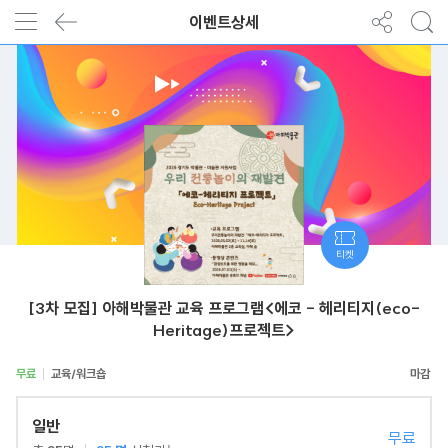
이벤트상세
티켓
[3차 모집] 아해박물관 교육 프로그램<에코 - 헤리티지(eco-
Heritage)프로젝트>
무료
교육/워크숍
일반
무료