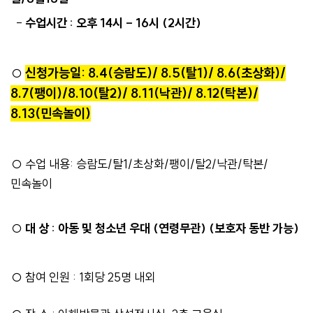
-
수업시간
:
오후 14시 - 16시 (2시간)
신청가능일: 8.4(승람도)/ 8.5(탈1)/ 8.6(초상화)/
○
8.7(팽이)/8.10(탈2)/ 8.11(낙관)/ 8.12(탁본)/
8.13(민속놀이)
○ 수업 내용: 승람도/탈1/초상화/팽이/탈2/낙관/탁본/
민속놀이
○
대 상
: 아동 및 청소년 우대 (
연령무관) (보호자 동반 가능)
○
참여 인원
: 1
회당
25
명 내외