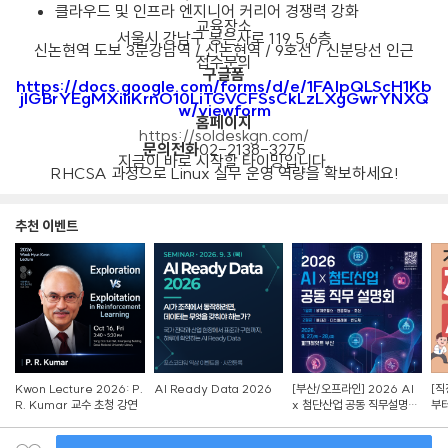
클라우드 및 인프라 엔지니어 커리어 경쟁력 강화
교육장소
서울시 강남구 봉은사로 119 5,6층
신논현역 도보 3분강남역 / 신논현역 / 9호선 / 신분당선 인근
접수문의
구글폼
https://docs.google.com/forms/d/e/1FAIpQLScH1Kb
jIGBrYEgMXiliKrnO10LiTGVCFSsCkLzLXgGwrYNXQ
w/viewform
홈페이지
https://soldeskgn.com/
문의전화
02-2138-3275
지금이 바로 시작할 타이밍입니다.
RHCSA 과정으로 Linux 실무 운영 역량을 확보하세요!
추천 이벤트
Kwon Lecture 2026: P.
AI Ready Data 2026
[부산/오프라인] 2026 AI
[직
R. Kumar 교수 초청 강연
x 첨단산업 공동 직무설명회
부터
참가자 모집
Z