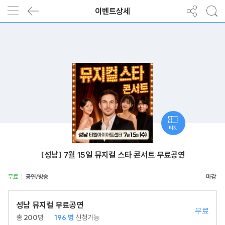
이벤트상세
티켓
[성남] 7월 15일 뮤지컬 스타 콘서트 무료공연
무료
공연/방송
성남 뮤지컬 무료공연
무료
총
200
명
196
명
신청가능