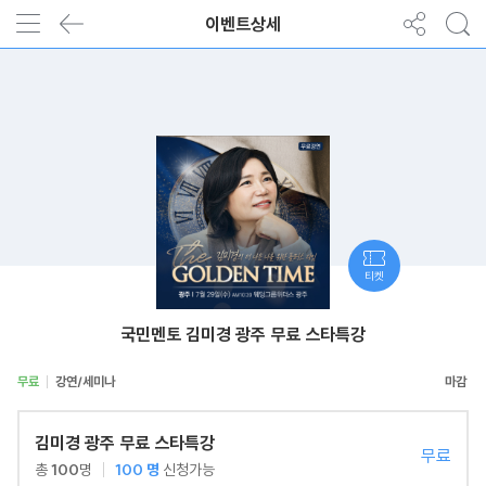
이벤트상세
티켓
국민멘토 김미경 광주 무료 스타특강
무료
강연/세미나
김미경 광주 무료 스타특강
무료
총
100
명
100
명
신청가능