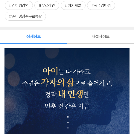
#김미경강연
#무료강연
#자기계발
#광주김미경
#김미경광주무료특강
상세정보
개설자정보