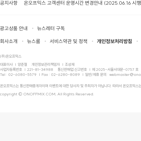
공지사항
온오프믹스 고객센터 운영시간 변경안내 (2025.06.16 시행
광고상품 안내
뉴스레터 구독
회사소개
뉴스룸
서비스약관 및 정책
개인정보처리방침
(주)온오프믹스
대표이사
양준철
개인정보관리책임자
조성재
사업자등록번호
221-81-34988
통신판매업 신고번호
제 2025-서울서대문-0757 호
Tel : 02-6080-5579
Fax : 02-6280-8089
일반/제휴 문의 :
webmaster@ono
온오프믹스는 통신판매중개자이며 이벤트에 대한 당사자 및 주최자가 아닙니다. 따라서 온오프믹스는
copyright © ONOFFMIX.COM, All Rights Reserved.