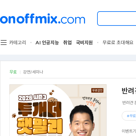
검
색
할
이
벤
트
카테고리
AI 인공지능
취업
국비지원
무료로 초대해요
를
입
력
해
주
무료
강연/세미나
세
요.
반려
반려견 
#무료
이벤트