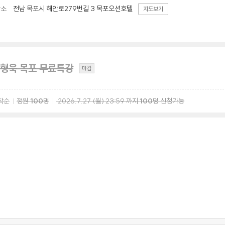
전남 목포시 해안로279번길 3 목포오션호텔
장소
지도보기
형욱 목포 무료특강
마감
착순
정원
100
명
2026.7.27
(월)
23:59
까지
100
명 신청가능