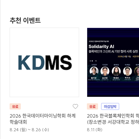
추천 이벤트
유료
유료
마감임박
2026 한국데이터마이닝학회 하계
2026 한국블록체인학회 
학술대회
(장소변경:서강대학교 정하상
호)
8.24 (월) ~ 8.26 (수)
8.11 (화)