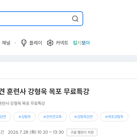
채널
플레이
커넥트
컬
처
모
아
견 훈련사 강형욱 목포 무료특강
훈련사 강형욱 목포 무료특강
강연
#강형욱
#반려견교육
#강형욱강연
#목포강형욱
기간
2026.7.28 (화) 10:20 ~ 13:30
구글 캘린더 저장