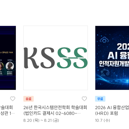
유료
무료
학술대회
26년 한국시스템안전학회 학술대회
2026 AI 융합
관 118
(법인카드 결제시 02-6080-
(HRD) 포럼
5579로 연락바랍니다)
8.20 (목) ~ 8.21 (금)
10.7 (수)