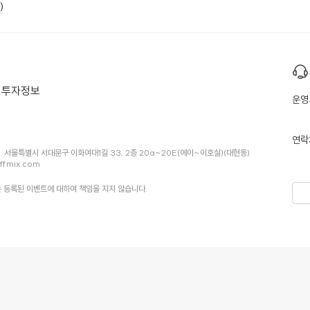
)
투자정보
운영
연락
서울특별시 서대문구 이화여대1길 33, 2층 20a~20E(에이~이호실)(대현동)
ffmix.com
 등록된 이벤트에 대하여 책임을 지지 않습니다.