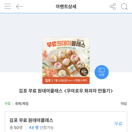
이벤트상세
티켓
김포 무료 원데이클래스 <우이로우 화과자 만들기>
무료
축제/체험
김포 무료 원데이클래스
무료
총
50
명
48
명
신청가능