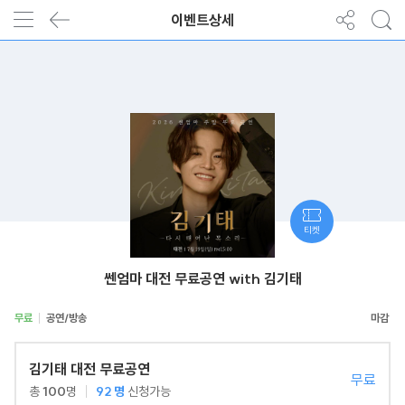
이벤트상세
티켓
쎈엄마 대전 무료공연 with 김기태
무료
공연/방송
김기태 대전 무료공연
무료
총
100
명
92
명
신청가능