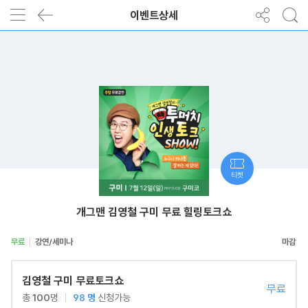
이벤트상세
티켓
개그맨 김영철 구미 무료 힐링토크쇼
무료
강연/세미나
김영철 구미 무료토크쇼
무료
총
100
명
98
명
신청가능