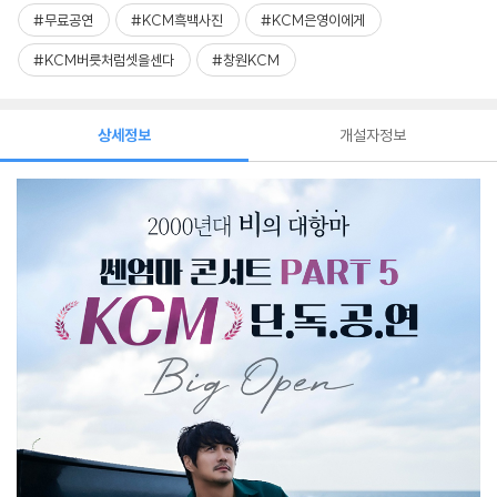
#무료공연
#KCM흑백사진
#KCM은영이에게
#KCM버릇처럼셋을센다
#창원KCM
상세정보
개설자정보