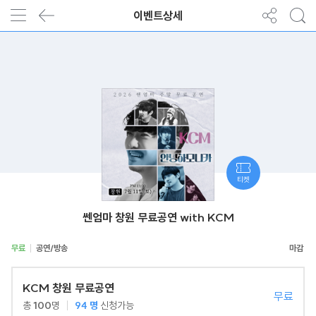
이벤트상세
티켓
쎈엄마 창원 무료공연 with KCM
무료
공연/방송
KCM 창원 무료공연
무료
총
100
명
94
명
신청가능