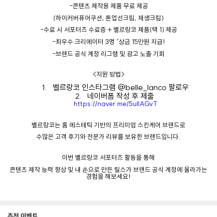
-
콘텐츠
제작용
제품
무료
제공
(
하이커버퓨어쿠션
,
톤업선크림
,
재생크림
)
-
수료
시
서포터즈
수료증
+
벨르랑코
제품
(
택
1)
제공
-
최우수
크리에이터
3
명
“
상금
15
만원
지급
!
-
브랜드
공식
계정
리그램
및
광고
노출
기회
<
지원
방법
>
1.
벨르랑코
인스타그램
@belle_lanco
팔로우
2.
네이버폼
작성
후
제출
https://naver.me/5ullAGvT
벨르랑코는
홈
에스테틱
기반의
프리미엄
스킨케어
브랜드로
수많은
고객
후기와
전문가
리뷰를
보유한
브랜드입니다
.
이번
벨르랑코
서포터즈
활동을
통해
콘텐츠
제작
능력
향상
및
내
손으로
만든
릴스가
브랜드
공식
계정에
올라가는
경험
을
해보세요
!
추천 이벤트