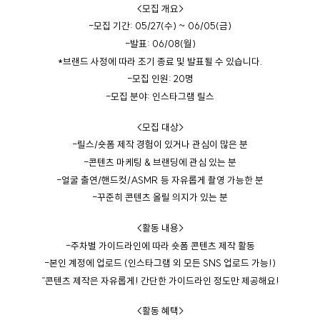
<
모집
개요
>
-
모집
기간
: 05/27(
수
) ~ 06/05(
금
)
-
발표
: 06/08(
월
)
*
브랜드
사정에
따라
조기
종료
및
발표될
수
있습니다
.
-
모집
인원
: 20
명
-
모집
분야
:
인스타그램
릴스
<
모집
대상
>
-
릴스
/
숏폼
제작
경험이
있거나
관심이
많은
분
-
콘텐츠
마케팅
&
브랜딩에
관심
있는
분
-
얼굴
출연
/
핸드컷
/ASMR
등
자유롭게
촬영
가능한
분
-
꾸준히
콘텐츠
올릴
의지가
있는
분
<
활동
내용
>
-
주차별
가이드라인에
따라
숏폼
콘텐츠
제작
활동
-
본인
계정에
업로드
(
인스타그램
외
모든
SNS
업로드
가능
!)
“
콘텐츠
제작은
자유롭게
!
간단한
가이드라인
정도만
제공해요
!
<
활동
혜택
>