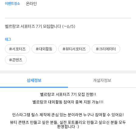
온라인
이벤트장소
벨르랑코 서포터즈 7기 모집합니다 (~6/5)
태그
#서포터즈
#대외활동
#뷰티서포터즈
#크리에이터
#콘텐츠
상세정보
개설자정보
벨르랑코
서포터즈
7
기
모집
진행
!!
벨르랑코
대외활동
참여자
중복
지원
가능
!!!
인스타그램
릴스
제작에
관심
있는
분이라면
누구나
참여할
수
있어요
!
뷰티
콘텐츠
만들고
싶은
분들
,
실전
포트폴리오
만들고
싶으신
분들
모두
환영합니다 :)