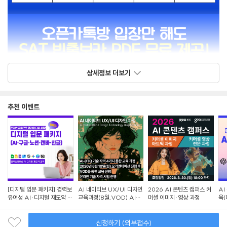
상세정보 더보기
추천 이벤트
[디지털 입문 패키지] 경력보
AI 네이티브 UX/UI 디자인
2026 AI 콘텐츠 캠퍼스 커
AI
유여성 AI·디지털 재도약 교
교육과정(8월,VOD) AI-
머셜 이미지·영상 과정
육(
육
DTQ 4개 자격증 동시취득
랜딩
신청하기 (외부접수)