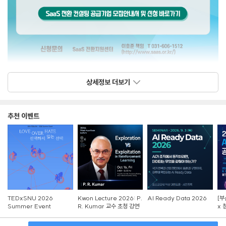
2026년_SaaS_전환지원센터_SaaS_전환
상세정보 더보기
_컨설팅_공급기업_모집_공고.hwp
(75.684 KiB)
추천 이벤트
2026년_SaaS_전환지원센터_SaaS_전환
_컨설팅_공급기업_신청서.hwp (44.922
KiB)
TEDxSNU 2026
Kwon Lecture 2026: P.
AI Ready Data 2026
[부
Summer Event
R. Kumar 교수 초청 강연
x 
참