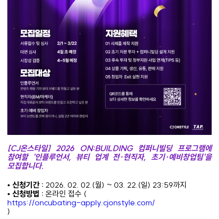
[CJ온스타일
]
2026 ON:BUILDING 컴퍼니빌딩 프로그램에
참여할 '인플루언서, 뷰티 업계 전
·
현직자, 초기
·
예비창업팀'을
모집합니다.
• 신청기간 :
2026. 02. 02.(월) ~ 03. 22.(일) 23:59까지
• 신청방법 :
온라인 접수 (
https://oncubating-apply.cjonstyle.com/
)