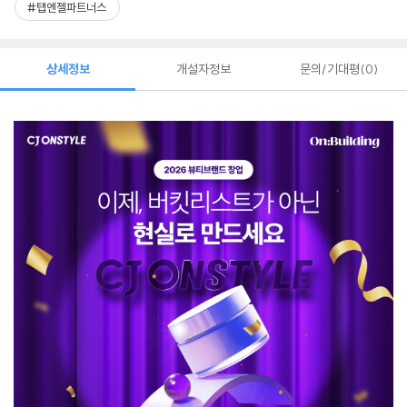
#탭엔젤파트너스
상세정보
개설자정보
문의/기대평
0