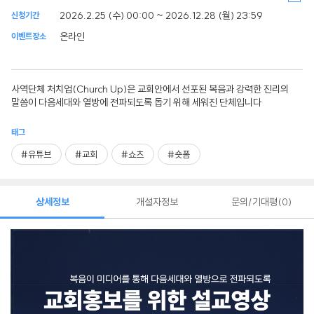
2026.2.25 (수) 00:00 ~ 2026.12.28 (월) 23:59
신청기간
온라인
이벤트장소
사역단체 처치업(Church Up)은 교회안에서 선포된 복음과 강력한 진리의
말씀이 다음세대와 열방에 전파되도록 돕기 위해 세워진 단체입니다
태그
#유튜브
#교회
#쇼츠
#숏폼
상세정보
개설자정보
문의/기대평
0